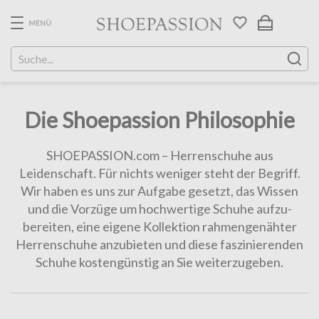
Skip
to
MENÜ
the
content
Die Shoepassion Philosophie
SHOEPASSION.com – Herrenschuhe aus
Leidenschaft. Für nichts we­ni­ger steht der Begriff.
Wir haben es uns zur Aufgabe gesetzt, das Wissen
und die Vor­züge um hochwertige Schuhe aufzu­
bereiten, eine ei­gene Kollektion rahmengenähter
Herrenschuhe anzubieten und diese fas­zi­nie­renden
Schuhe kostengünstig an Sie weiterzugeben.