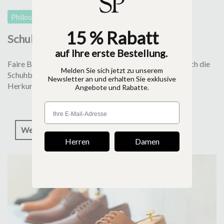
Philosophie
15 % Rabatt
Schuhe “Made in Europe”
auf Ihre erste Bestellung.
Faire Bedingungen und kurze Lieferketten Während sich die
Melden Sie sich jetzt zu unserem
Schuhbranche noch gegen einen »Made in EU«-
Newsletter an und erhalten Sie exklusive
Herkunftsnachweis wehrt, können wir gar nicht…
Angebote und Rabatte.
Weiterlesen
Herren
Damen