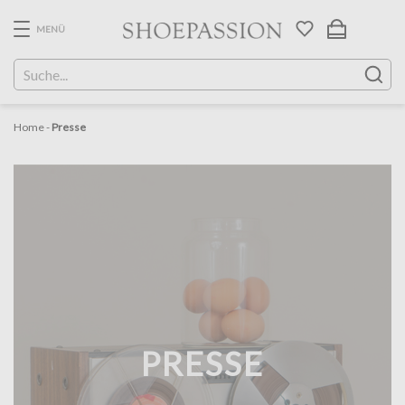
Skip
to
MENÜ
the
content
Home
-
Presse
PRESSE