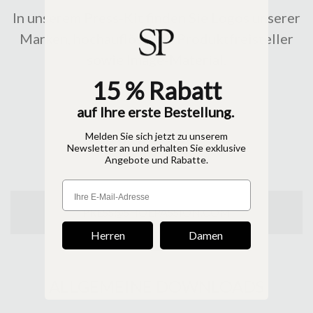
In unserem Press-Kit finden Sie Logos unserer
Marken, hochauflösende Produktfreisteller
sowie Image-Material.
15 % Rabatt
auf Ihre erste Bestellung.
Melden Sie sich jetzt zu unserem
KONTAKT
Newsletter an und erhalten Sie exklusive
Angebote und Rabatte.
PRESS@SHOEPASSION.COM
Herren
Damen
ALLGEMEINE DOWNLOADS