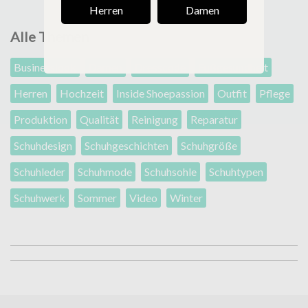
Herren
Damen
Alle Themen
Businesslook
Damen
Dresscode
Fußgesundheit
Herren
Hochzeit
Inside Shoepassion
Outfit
Pflege
Produktion
Qualität
Reinigung
Reparatur
Schuhdesign
Schuhgeschichten
Schuhgröße
Schuhleder
Schuhmode
Schuhsohle
Schuhtypen
Schuhwerk
Sommer
Video
Winter