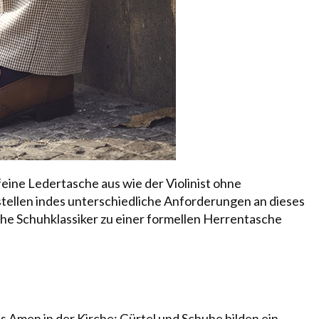
eine Ledertasche aus wie der Violinist ohne
tellen indes unterschiedliche Anforderungen an dieses
che Schuhklassiker zu einer formellen Herrentasche
s Amen in der Kirche: Gürtel und Schuhe bilden ein