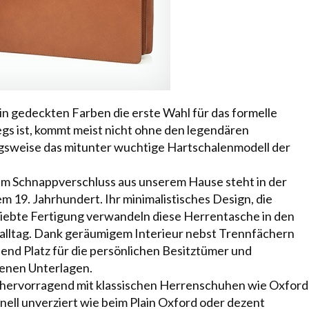
 in gedeckten Farben die erste Wahl für das
formelle
egs ist, kommt meist nicht ohne den legendären
ngsweise das mitunter wuchtige Hartschalenmodell der
em Schnappverschluss aus unserem Hause steht in der
m 19. Jahrhundert. Ihr minimalistisches Design, die
liebte Fertigung verwandeln diese Herrentasche in den
alltag. Dank geräumigem Interieur nebst Trennfächern
end Platz für die persönlichen Besitztümer und
genen Unterlagen.
ch hervorragend mit klassischen Herrenschuhen wie
Oxford
onell unverziert wie beim Plain Oxford oder dezent