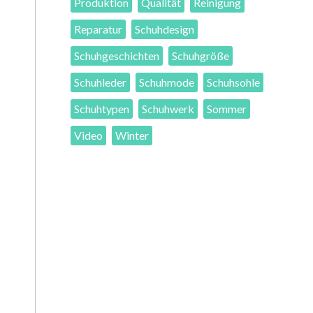
Produktion
Qualität
Reinigung
Reparatur
Schuhdesign
Schuhgeschichten
Schuhgröße
Schuhleder
Schuhmode
Schuhsohle
Schuhtypen
Schuhwerk
Sommer
Video
Winter