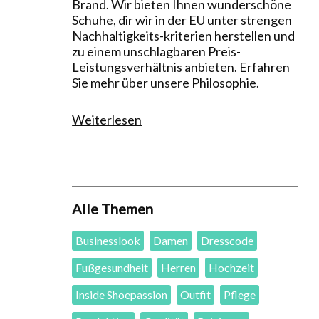
Brand. Wir bieten Ihnen wunderschöne
Schuhe, dir wir in der EU unter strengen
Nachhaltigkeits-kriterien herstellen und
zu einem unschlagbaren Preis-
Leistungsverhältnis anbieten. Erfahren
Sie mehr über unsere Philosophie.
Weiterlesen
Alle Themen
Businesslook
Damen
Dresscode
Fußgesundheit
Herren
Hochzeit
Inside Shoepassion
Outfit
Pflege