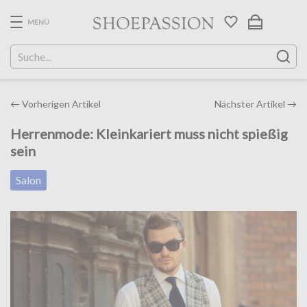
Skip
to
MENÜ
the
content
Post
←
Vorherigen Artikel
Nächster Artikel
→
navigation
Herrenmode: Kleinkariert muss nicht spießig
sein
Salon