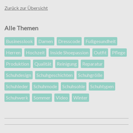
Zurück zur Übersicht
Alle Themen
Businesslook
Damen
Dresscode
Fußgesundheit
Herren
Hochzeit
Inside Shoepassion
Outfit
Pflege
Produktion
Qualität
Reinigung
Reparatur
Schuhdesign
Schuhgeschichten
Schuhgröße
Schuhleder
Schuhmode
Schuhsohle
Schuhtypen
Schuhwerk
Sommer
Video
Winter