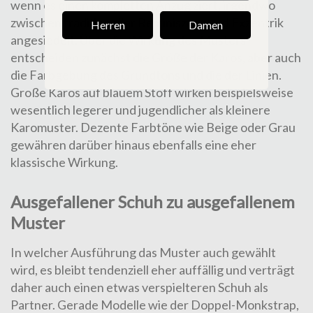
wenn es einen kompletten Anzug ziert, irgendwo
zwischen traditioneller Reminiszenz und Exzentrik
Herren
Damen
angesiedelt. Über die Wirkung des Musters
entscheiden zunächst die Größe der Karos, aber auch
die Farbgebung des Grundtons und die der Linien.
Große Karos auf blauem Stoff wirken beispielsweise
wesentlich legerer und jugendlicher als kleinere
Karomuster. Dezente Farbtöne wie Beige oder Grau
gewähren darüber hinaus ebenfalls eine eher
klassische Wirkung.
Ausgefallener Schuh zu ausgefallenem
Muster
In welcher Ausführung das Muster auch gewählt
wird, es bleibt tendenziell eher auffällig und verträgt
daher auch einen etwas verspielteren Schuh als
Partner. Gerade Modelle wie der Doppel-Monkstrap,