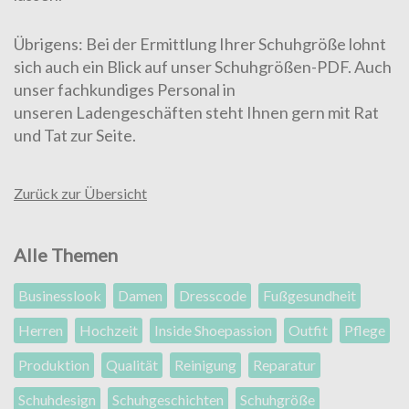
Übrigens: Bei der Ermittlung Ihrer Schuhgröße lohnt
sich auch ein Blick auf unser
Schuhgrößen-PDF
. Auch
unser fachkundiges Personal in
unseren
Ladengeschäften
steht Ihnen gern mit Rat
und Tat zur Seite.
Zurück zur Übersicht
Alle Themen
Businesslook
Damen
Dresscode
Fußgesundheit
Herren
Hochzeit
Inside Shoepassion
Outfit
Pflege
Produktion
Qualität
Reinigung
Reparatur
Schuhdesign
Schuhgeschichten
Schuhgröße