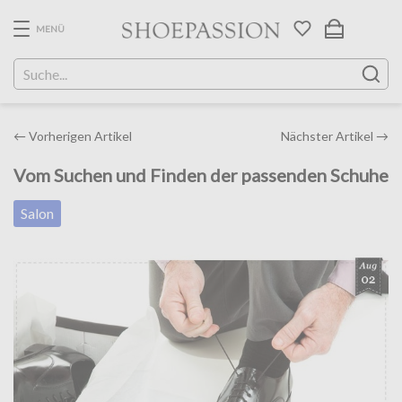
Skip
to
MENÜ
the
content
Post
←
Vorherigen Artikel
Nächster Artikel
→
navigation
Vom Suchen und Finden der passenden Schuhe
Salon