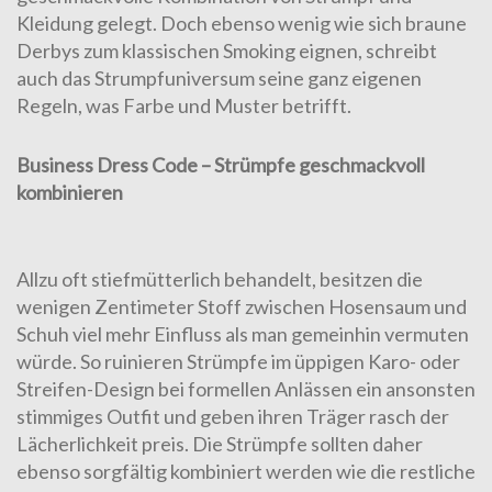
Kleidung gelegt. Doch ebenso wenig wie sich braune
Derbys zum klassischen Smoking eignen, schreibt
auch das Strumpfuniversum seine ganz eigenen
Regeln, was Farbe und Muster betrifft.
Business Dress Code – Strümpfe geschmackvoll
kombinieren
Allzu oft stiefmütterlich behandelt, besitzen die
wenigen Zentimeter Stoff zwischen Hosensaum und
Schuh viel mehr Einfluss als man gemeinhin vermuten
würde. So ruinieren Strümpfe im üppigen Karo- oder
Streifen-Design bei formellen Anlässen ein ansonsten
stimmiges Outfit und geben ihren Träger rasch der
Lächerlichkeit preis. Die Strümpfe sollten daher
ebenso sorgfältig kombiniert werden wie die restliche