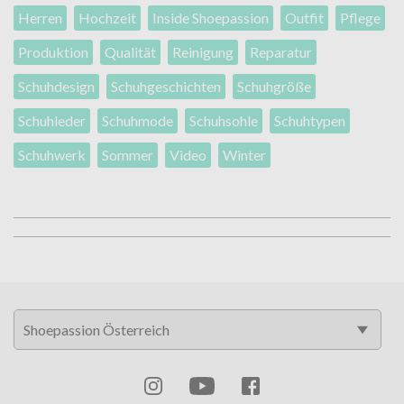
Herren
Hochzeit
Inside Shoepassion
Outfit
Pflege
Produktion
Qualität
Reinigung
Reparatur
Schuhdesign
Schuhgeschichten
Schuhgröße
Schuhleder
Schuhmode
Schuhsohle
Schuhtypen
Schuhwerk
Sommer
Video
Winter