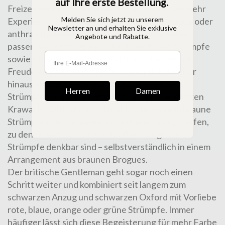
auf Ihre erste Bestellung.
Freizeitbereich ist auch bei der Strumpfmode mehr
Melden Sie sich jetzt zu unserem
Experimentierfreude gefragt. Zu einem grauen oder
Newsletter an und erhalten Sie exklusive
anthrazitfarbenen Anzug mit braunen Schuhen
Angebote und Rabatte.
passen am besten graue oder dunkelblaue Strümpfe
sowie Modelle in dunklen Rottönen. Herren mit
Freude an Farben und Mode eignet sich darüber
hinaus ein marineblauer Anzug mit weinroten
Herren
Damen
Strümpfen, stilvoll aufgegriffen in einer weinroten
Krawatte. Oftmals verschmäht, schmeicheln braune
Strümpfe indes braunen Tweed- und Anzugstoffen,
zu denen auch weinrote oder flaschengrüne
Strümpfe denkbar sind – selbstverständlich in einem
Arrangement aus braunen Brogues.
Der britische Gentleman geht sogar noch einen
Schritt weiter und kombiniert seit langem zum
schwarzen Anzug und schwarzen Oxford mit Vorliebe
rote, blaue, orange oder grüne Strümpfe. Immer
häufiger lässt sich diese Begeisterung für mehr Farbe