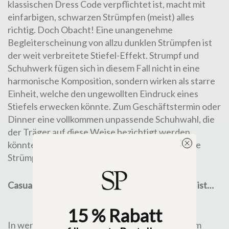
klassischen Dress Code verpflichtet ist, macht mit
einfarbigen, schwarzen Strümpfen (meist) alles
richtig. Doch Obacht! Eine unangenehme
Begleiterscheinung von allzu dunklen Strümpfen ist
der weit verbreitete Stiefel-Effekt. Strumpf und
Schuhwerk fügen sich in diesem Fall nicht in eine
harmonische Komposition, sondern wirken als starre
Einheit, welche den ungewollten Eindruck eines
Stiefels erwecken könnte. Zum Geschäftstermin oder
Dinner eine vollkommen unpassende Schuhwahl, die
der Träger auf diese Weise bezichtigt werden
könnte. Zu manchen Anzugfarben sind schwarze
Strümpfe indes völlig fehl am Platz.
Casual Wear – Wenn Farbe mehr als erwünscht ist…
15 % Rabatt
In weniger förmlichen Branchen und vor allem im