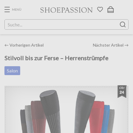
Skip
to
MENÜ
the
content
Post
←
Vorherigen Artikel
Nächster Artikel
→
navigation
Stilvoll bis zur Ferse – Herrenstrümpfe
Salon