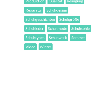
Produktion
Qualität
Reinigung
Reparatur
Schuhdesign
Schuhgeschichten
Schuhgröße
Schuhleder
Schuhmode
Schuhsohle
Schuhtypen
Schuhwerk
Sommer
Video
Winter