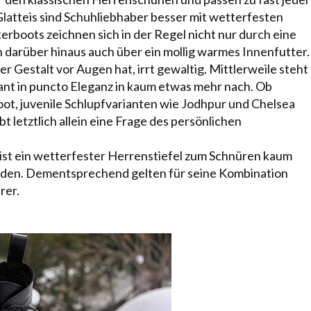
latteis sind Schuhliebhaber besser mit wetterfesten
erboots
zeichnen sich in der Regel nicht nur durch eine
 darüber hinaus auch über ein mollig warmes Innenfutter.
 Gestalt vor Augen hat, irrt gewaltig. Mittlerweile steht
nt in puncto Eleganz in kaum etwas mehr nach. Ob
oot
, juvenile Schlupfvarianten wie
Jodhpur
und
Chelsea
bt letztlich allein eine Frage des persönlichen
ist ein wetterfester Herrenstiefel zum Schnüren kaum
iden. Dementsprechend gelten für seine Kombination
rer.