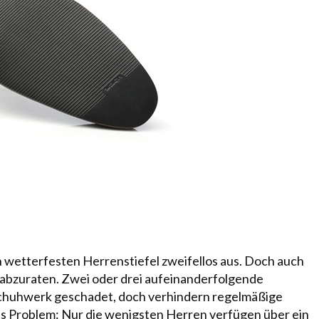
nen wetterfesten Herrenstiefel zweifellos aus. Doch auch
 abzuraten. Zwei oder drei aufeinanderfolgende
chuhwerk geschadet, doch verhindern regelmäßige
as Problem: Nur die wenigsten Herren verfügen über ein