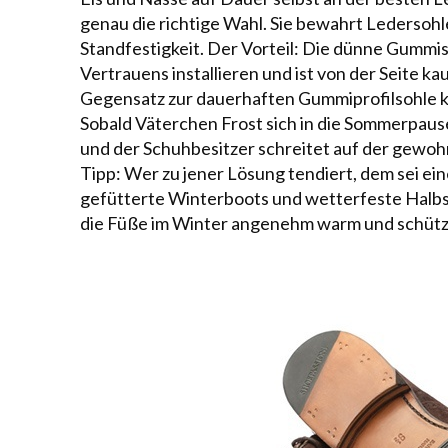
genau die richtige Wahl. Sie bewahrt Ledersohl
Standfestigkeit. Der Vorteil: Die dünne Gummis
Vertrauens installieren und ist von der Seite 
Gegensatz zur dauerhaften Gummiprofilsohle ka
Sobald Väterchen Frost sich in die Sommerpau
und der Schuhbesitzer schreitet auf der gewo
Tipp: Wer zu jener Lösung tendiert, dem sei ein
gefütterte
Winterboots
und wetterfeste Halbs
die Füße im Winter angenehm warm und schützt 