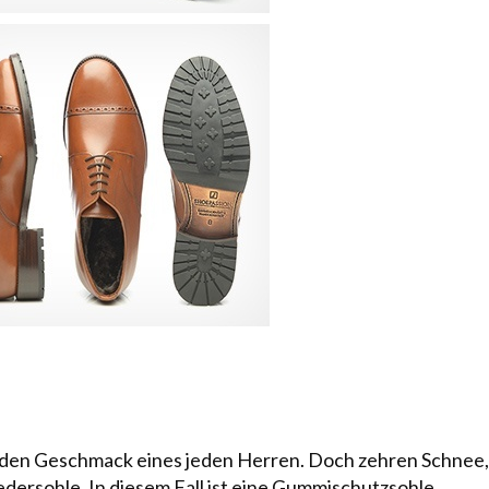
t den Geschmack eines jeden Herren. Doch zehren Schnee,
dersohle. In diesem Fall ist eine
Gummischutzsohle