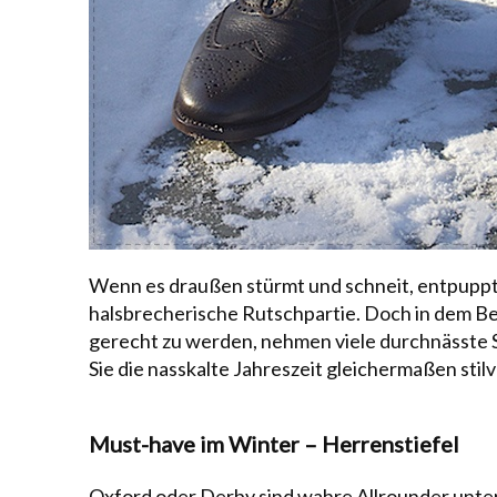
Wenn es draußen stürmt und schneit, entpuppt s
halsbrecherische Rutschpartie. Doch in dem B
gerecht zu werden, nehmen viele durchnässte S
Sie die nasskalte Jahreszeit gleichermaßen stil
Must-have im Winter – Herrenstiefel
Oxford
oder
Derby
sind wahre Allrounder unte