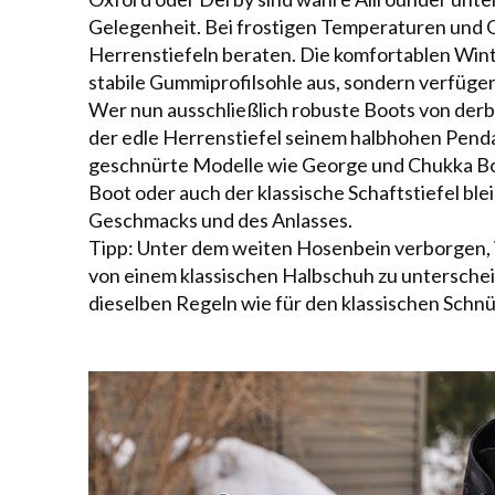
Gelegenheit. Bei frostigen Temperaturen und G
Herrenstiefeln beraten. Die komfortablen
Wint
stabile Gummiprofilsohle aus, sondern verfügen
Wer nun ausschließlich robuste Boots von derber
der edle Herrenstiefel seinem halbhohen Penda
geschnürte Modelle wie
George
und
Chukka B
Boot
oder auch der klassische Schaftstiefel blei
Geschmacks und des Anlasses.
Tipp: Unter dem weiten Hosenbein verborgen, 
von einem klassischen Halbschuh zu untersche
dieselben Regeln wie für den klassischen Schnü