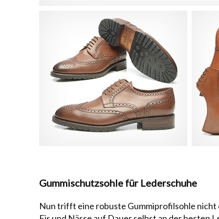
Gummischutzsohle für Lederschuhe
Nun trifft eine robuste Gummiprofilsohle nich
Eis und Nässe auf Dauer selbst an der besten Le