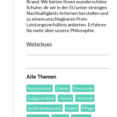
Brand. Wir bieten Ihnen wunderschöne
Schuhe, dir wir in der EU unter strengen
Nachhaltigkeits-kriterien herstellen und
zu einem unschlagbaren Preis-
Leistungsverhältnis anbieten. Erfahren
Sie mehr über unsere Philosophie.
Weiterlesen
Alle Themen
Businesslook
Damen
Dresscode
Fußgesundheit
Herren
Hochzeit
Inside Shoepassion
Outfit
Pflege