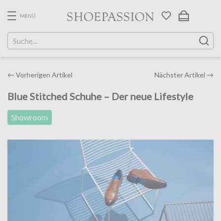
Skip
to
MENÜ
the
content
Post
←
Vorherigen Artikel
Nächster Artikel
→
navigation
Blue Stitched Schuhe – Der neue Lifestyle
Showroom