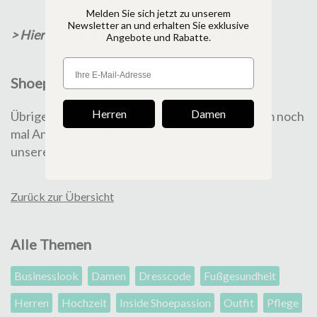
Melden Sie sich jetzt zu unserem
Newsletter an und erhalten Sie exklusive
> Hier geht es zur Blue-Stiched-Kollektion
Angebote und Rabatte.
Shoepassion TV
Herren
Damen
Übrigens: Alle Videos von Shoepassion TV – zum noch
mal Anschauen – finden Sie auch auf
unserem
YouTube-Channel
.
Zurück zur Übersicht
Alle Themen
Businesslook
Damen
Dresscode
Fußgesundheit
Herren
Hochzeit
Inside Shoepassion
Outfit
Pflege