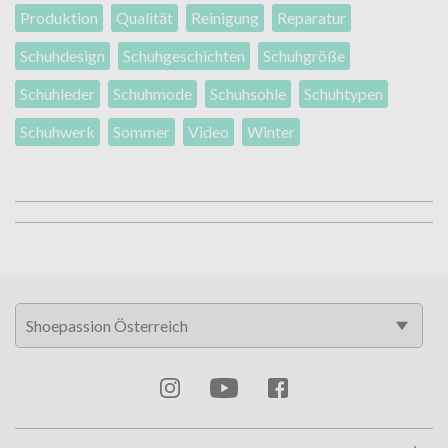
Produktion
Qualität
Reinigung
Reparatur
Schuhdesign
Schuhgeschichten
Schuhgröße
Schuhleder
Schuhmode
Schuhsohle
Schuhtypen
Schuhwerk
Sommer
Video
Winter