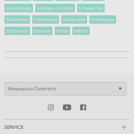
Schuhdesign
Schuhgeschichten
Schuhgröße
Schuhleder
Schuhmode
Schuhsohle
Schuhtypen
Schuhwerk
Sommer
Video
Winter
SERVICE