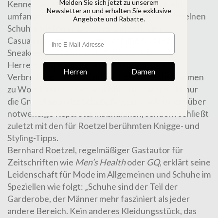
Melden Sie sich jetzt zu unserem
Kenner der klassischen Herrenmode sogar ein
Newsletter an und erhalten Sie exklusive
umfangreiches Kapitel ein, um sich danach einzelnen
Angebote und Rabatte.
Schuhmodellen im Detail zu widmen. Von
Casualklassikern über Sportschuhe bis hin zu
Sneakern und Stiefeln stellt Roetzel die
Herrenschuhmodelle nebst Ursprung und
Herren
Damen
Verbreitung vor und lässt auch prominente Stimmen
zu Wort kommen. Die Schuhfibel umfasst nicht nur
die Grundlagen der Schuhpflege und informiert über
notwendige Reparaturmaßnahmen, sondern schließt
zuletzt mit den für Roetzel berühmten Knigge- und
Styling-Tipps.
Bernhard Roetzel, regelmäßiger Gastautor für
Zeitschriften wie
Men’s Health
oder
GQ
, erklärt seine
Leidenschaft für Mode im Allgemeinen und Schuhe im
Speziellen wie folgt: „Schuhe sind der Teil der
Garderobe, der Männer mehr fasziniert als jeder
andere Bereich. Kein anderes Kleidungsstück, das