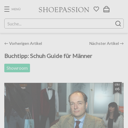
Skip
to
MENÜ
the
content
Post
←
Vorherigen Artikel
Nächster Artikel
→
navigation
Buchtipp: Schuh Guide für Männer
Showroom