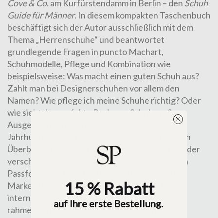
Cove & Co.
am Kurfürstendamm in Berlin – den
Schuh
Guide für Männer
. In diesem kompakten Taschenbuch
beschäftigt sich der Autor ausschließlich mit dem
Thema „Herrenschuhe“ und beantwortet
grundlegende Fragen in puncto Machart,
Schuhmodelle, Pflege und Kombination wie
beispielsweise: Was macht einen guten Schuh aus?
Zahlt man bei Designerschuhen vor allem den
Namen? Wie pflege ich meine Schuhe richtig? Oder
wie sieht der perfekte Business-Schuh aus?
Ausgehend von den Modetrends des 20.
Jahrhunderts, gibt Roetzel im
Schuh Guide
einen
Überblick über die Schuhherstellung – inklusive der
verschiedenen Ledersorten sowie der richtigen
Passform – und zeigt außerdem die wichtigsten
15 % Rabatt
Marken und Hersteller im deutschen und
internationalen Schuhuniversum. Der
auf Ihre erste Bestellung.
rahmengenähten Schuhherstellung räumt der