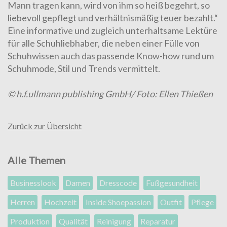
Mann tragen kann, wird von ihm so heiß begehrt, so
liebevoll gepflegt und verhältnismäßig teuer bezahlt.“
Eine informative und zugleich unterhaltsame Lektüre
für alle Schuhliebhaber, die neben einer Fülle von
Schuhwissen auch das passende Know-how rund um
Schuhmode, Stil und Trends vermittelt.
© h.f.ullmann publishing GmbH/ Foto: Ellen Thießen
Zurück zur Übersicht
Alle Themen
Businesslook
Damen
Dresscode
Fußgesundheit
Herren
Hochzeit
Inside Shoepassion
Outfit
Pflege
Produktion
Qualität
Reinigung
Reparatur