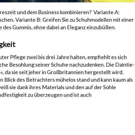
ahreszeit und dem Business kombinieren? Variante A:
schen. Variante B: Greifen Sie zu Schuhmodellen mit einer
e des Gummis, ohne dabei an Eleganz einzubüßen.
gkeit
r Pflege zwei bis drei Jahre halten, empfiehlt es sich
iche Besohlung seiner Schuhe nachzudenken. Die Daintie-
 da sie seit jeher in Großbritannien hergestellt wird.
hen Blick des Betrachters mühelos stand und kann kaum als
eiß sie dank ihres Materials und den auf der Sohle
festigkeit zu überzeugen und ist auch