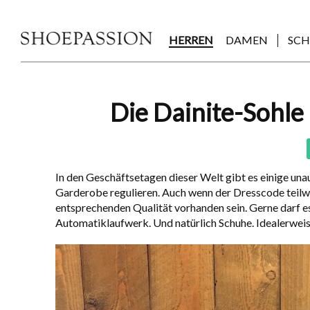
Skip
to
the
HERREN
DAMEN
SC
content
Post
Die Dainite-Sohle 
navigation
In den Geschäftsetagen dieser Welt gibt es einige un
Garderobe regulieren. Auch wenn der
Dresscode
teilw
entsprechenden Qualität vorhanden sein. Gerne darf es
Automatiklaufwerk. Und natürlich Schuhe. Idealerwei