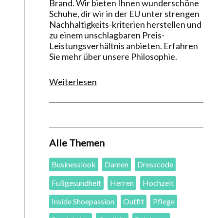
Brand. Wir bieten Ihnen wunderschöne
Schuhe, dir wir in der EU unter strengen
Nachhaltigkeits-kriterien herstellen und
zu einem unschlagbaren Preis-
Leistungsverhältnis anbieten. Erfahren
Sie mehr über unsere Philosophie.
Weiterlesen
Alle Themen
Businesslook
Damen
Dresscode
Fußgesundheit
Herren
Hochzeit
Inside Shoepassion
Outfit
Pflege