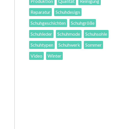
Produktion
Qualität
Reinigung
Reparatur
Schuhdesign
Schuhgeschichten
Schuhgröße
Schuhleder
Schuhmode
Schuhsohle
Schuhtypen
Schuhwerk
Sommer
Video
Winter