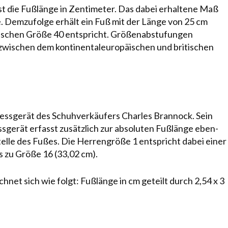
die Fußlänge in Zen­ti­me­ter. Das dabei erhaltene Maß
ße. Demzufolge erhält ein Fuß mit der Länge von 25 cm
ischen Größe 40 ent­spricht. Größenabstufungen
t zwischen dem kontinentaleuropäischen und britischen
sgerät des Schuh­verkäufers Charles Brannock. Sein
gerät erfasst zusätzlich zur absoluten Fußlänge eben­
el­le des Fußes. Die Her­ren­größe 1 entspricht dabei einer
is zu Größe 16 (33,02 cm).
t sich wie folgt: Fußlänge in cm geteilt durch 2,54 x 3