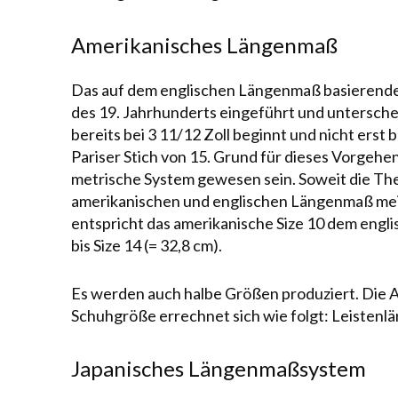
Amerikanisches Längenmaß
Das auf dem englischen Längenmaß basierende
des 19. Jahrhunderts ein­ge­führt und un­ter­sch
bereits bei 3 11/12 Zoll beginnt und nicht erst
Pariser Stich von 15. Grund für dieses Vor­gehen
metrische System gewesen sein. Soweit die Theo
ame­ri­ka­ni­schen und englischen Längenmaß mei
entspricht das amerikanische Size 10 dem engl
bis Size 14 (= 32,8 cm).
Es werden auch halbe Größen produziert. Die 
Schuhgröße errechnet sich wie folgt: Leistenläng
Japanisches Längenmaßsystem