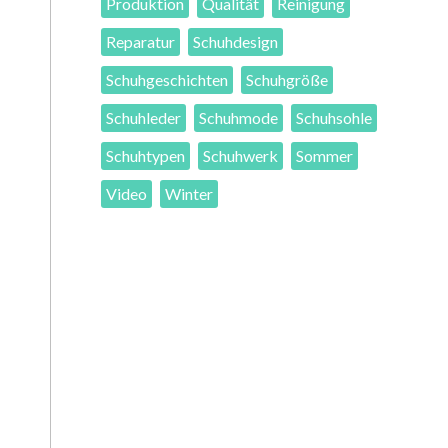
Produktion
Qualität
Reinigung
Reparatur
Schuhdesign
Schuhgeschichten
Schuhgröße
Schuhleder
Schuhmode
Schuhsohle
Schuhtypen
Schuhwerk
Sommer
Video
Winter