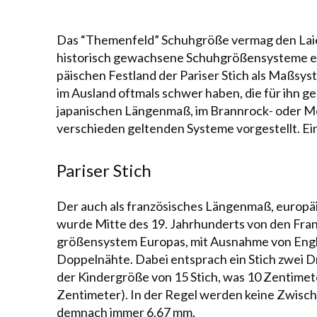
Das “Themenfeld”
Schuhgröße
vermag den Laie
historisch gewachsene Schuh­größen­sys­teme e
pä­ischen Fest­land der Pariser Stich als Maßsy
im Ausland oft­mals schwer ha­ben, die für ihn ge
japanischen Längenmaß, im Brann­rock- oder Mo
verschieden gel­ten­den Systeme vorgestellt. Eine 
Pariser Stich
Der auch als französisches Längenmaß, europäis
wurde Mitte des 19. Jahr­hun­derts von den Fran
größen­system Europas, mit Ausnahme von Eng­la
Dop­pel­näh­te. Dabei ent­sprach ein Stich zwei Dr
der Kindergröße von 15 Stich, was 10 Zentimeter
Zentimeter). In der Regel werden keine Zwisch
dem­nach immer 6,67 mm.