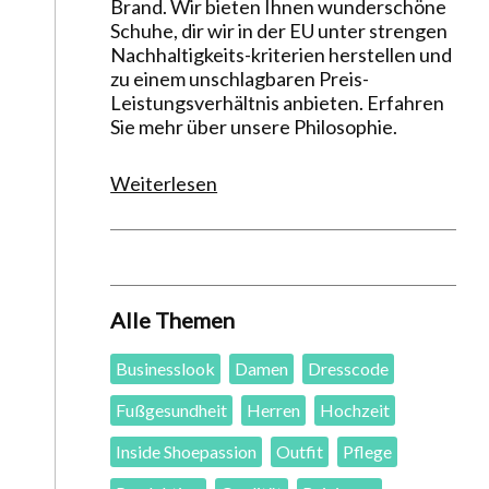
Brand. Wir bieten Ihnen wunderschöne
Schuhe, dir wir in der EU unter strengen
Nachhaltigkeits-kriterien herstellen und
zu einem unschlagbaren Preis-
Leistungsverhältnis anbieten. Erfahren
Sie mehr über unsere Philosophie.
Weiterlesen
Alle Themen
Businesslook
Damen
Dresscode
Fußgesundheit
Herren
Hochzeit
Inside Shoepassion
Outfit
Pflege