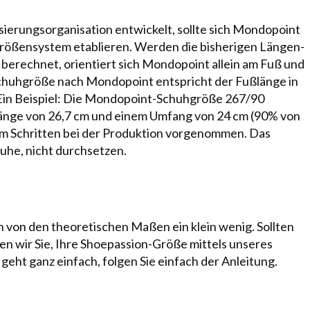
sierungsorganisation entwickelt, sollte sich Mondopoint
hgrößensystem eta­blie­ren. Werden die bisherigen Lä­ngen­
erechnet, ori­en­tiert sich Mon­do­point al­lein am Fuß und
chuhgröße nach Mondopoint entspricht der Fußlänge in
Ein Bei­spiel: Die Mon­do­point-Schuhgröße 267/90
Länge von 26,7 cm und einem Um­fang von 24 cm (90% von
m Schritten bei der Produktion vorgenommen. Das
huhe, nicht durchsetzen.
von den theo­re­ti­schen Maßen ein klein wenig. Sollten
itten wir Sie, Ihre Shoepassion-Größe mittels
un­se­res
 geht ganz einfach, folgen Sie einfach der Anleitung.