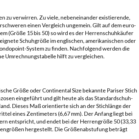
n zu verwirren. Zu vie­le, nebeneinander existierende,
rschweren einen Vergleich ungemein. Gilt auf dem eu­ro­
stem (Größe 15 bis 50) so wird es der Herrenschuhkäufer
eig­nete Schuhgröße im eng­li­schen, ame­ri­ka­ni­schen oder
n­do­point-System zu finden. Nachfol­gend wer­den die
Um­rech­nungs­ta­bel­le hilft zu ver­glei­chen.
che Größe oder Con­ti­nen­tal Size bekannte Pariser Stich
zosen eingeführt und gilt heute als das Stan­dard­schuh­
nd. Dieses Maß orientierte sich an der Stichlänge der
ittel eines Zen­ti­me­ters (6,67 mm). Der An­fang liegt bei
n ent­spricht, und endet bei der Her­ren­grö­ße 50 (33,33
engrößen hergestellt. Die Größen­ab­stu­fung beträgt