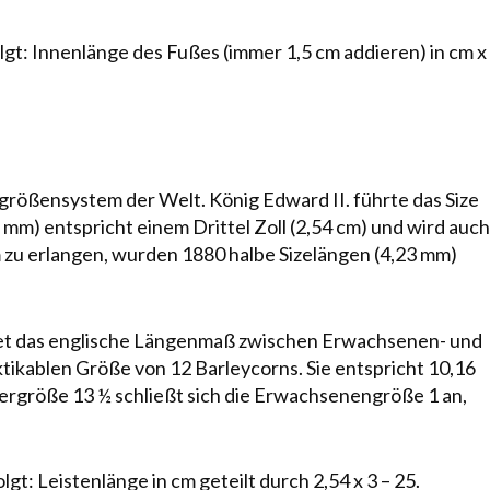
lgt: Innenlänge des Fußes (immer 1,5 cm addieren) in cm x
größensystem der Welt. König Edward II. führte das Size
6 mm) entspricht einem Drittel Zoll (2,54 cm) und wird auch
m
zu er­lang­en, wurden 1880 halbe Sizelängen (4,23 mm)
et das englische Lä­ngen­maß zwischen Erwachsenen- und
ktikablen Größe von 12 Barleycorns. Sie ent­spricht 10,16
indergröße 13 ½ schließt sich die Erwachsenengröße 1 an,
gt: Leistenlänge in cm geteilt durch 2,54 x 3 – 25.