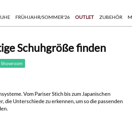
HUHE
FRÜHJAHR/SOMMER'26
OUTLET
ZUBEHÖR
M
tige Schuhgröße finden
Showroom
ysteme. Vom Pa­ri­ser Stich bis zum Japanischen
er, die Unterschiede zu erkennen, um so die pas­sen­den
den.