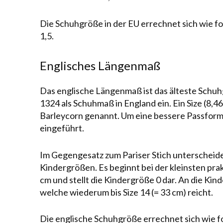
Die Schuhgröße in der EU errechnet sich wie fo
1,5.
Englisches Längenmaß
Das englische Längen­maß ist das älteste Schuh
1324 als Schuhmaß in England ein. Ein Size (8,4
Barleycorn genannt. Um eine bessere
Pass­for
eingeführt.
Im Gegengesatz zum Pariser Stich unterscheid
Kindergrößen. Es be­ginnt bei der kleinsten pra
cm und stellt die Kin­der­größe 0 dar. An die K
wel­che wiederum bis Size 14 (= 33 cm) reicht.
Die englische Schuhgröße errechnet sich wie fol