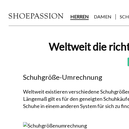
Skip
to
the
HERREN
DAMEN
SC
content
Post
Weltweit die rich
navigation
Schuhgröße-Umrechnung
Weltweit existieren verschiedene Schuhgrößens
Längemaß gilt es für den ge­neig­ten Schuh­käuf
Schuhe in einem anderen System für sich zu fin