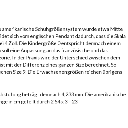
 amerikanische Schuh­größen­sys­tem wurde etwa Mitte
ei­det sich vom englischen Pendant dadurch, dass die Skala
 bei 4 Zoll. Die Kindergröße 0 entspricht demnach einem
 soll eine Anpassung an das fran­zö­si­sche und das
­rie. In der Praxis wird der Unter­schied zwischen dem
st mit der Differenz ei­nes ganzen Size berechnet. So
ischen Size 9. Die Erwachsenengrößen reichen übrigens
Abstufung beträgt dem­nach 4,233 mm. Die amerikanische
e in cm geteilt durch 2,54 x 3 – 23.