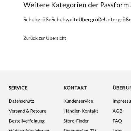
Weitere Kategorien der Passform
Schuhgröße
Schuhweite
Übergröße
Untergröß
Zurück zur Übersicht
SERVICE
KONTAKT
ÜBER U
Datenschutz
Kundenservice
Impress
Versand & Retoure
Händler-Kontakt
AGB
Bestellverfolgung
Store-Finder
FAQ
Widerrufsbelehrung
Shoepassion-TV
Jobs