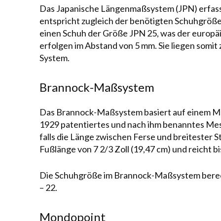
Das Japanische Längenmaßsystem (JPN) erfasst 
entspricht zugleich der be­nö­tig­ten Schuhgrö
einen Schuh der Größe JPN 25, was der europä
erfolgen im Abstand von 5 mm. Sie lie­gen somi
System.
Brannock-Maßsystem
Das Brannock-Maßsystem basiert auf einem Mes
1929 patentiertes und nach ihm benanntes Mess
falls die Länge zwischen Ferse und breitester St
Fuß­länge von 7 2/3 Zoll (19,47 cm) und reicht b
Die Schuhgröße im Brannock-Maßsystem berechne
– 22.
Mondopoint