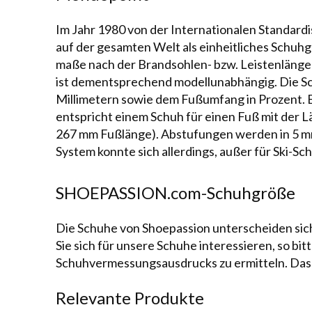
Im Jahr 1980 von der Internationalen Standardi
auf der gesamten Welt als ein­heit­li­ches Schu
ma­ße nach der Brand­soh­len- bzw. Leistenlänge b
ist dementsprechend modellunabhängig. Die S
Mil­li­me­tern sowie dem Fußumfang in Prozent. 
entspricht einem Schuh für einen Fuß mit der 
267 mm Fußlänge). Abstufungen wer­den in 5 m
System konnte sich allerdings, außer für Ski-Sc
SHOEPASSION.com-Schuhgröße
Die Schuhe von Shoepassion unterscheiden sich 
Sie sich für unsere Schuhe in­te­res­sie­ren, so b
Schuhvermessungsausdrucks
zu ermitteln. Das
Relevante Produkte