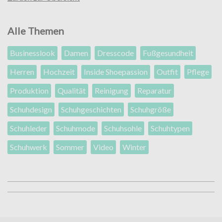
Alle Themen
Businesslook
Damen
Dresscode
Fußgesundheit
Herren
Hochzeit
Inside Shoepassion
Outfit
Pflege
Produktion
Qualität
Reinigung
Reparatur
Schuhdesign
Schuhgeschichten
Schuhgröße
Schuhleder
Schuhmode
Schuhsohle
Schuhtypen
Schuhwerk
Sommer
Video
Winter