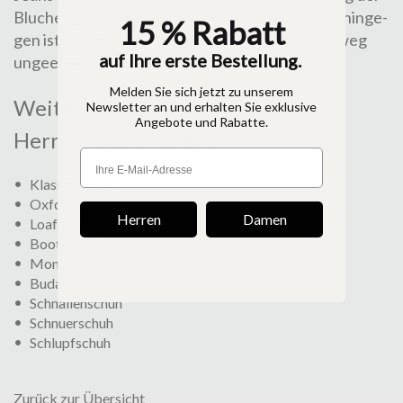
Blucher gerade noch passabel sein, für Anzüge hin­ge­
15 % Rabatt
gen ist er durch sein derbes Aussehen schlichtweg
auf Ihre erste Bestellung.
unge­eignet.
Melden Sie sich jetzt zu unserem
Weitere Typen und
Newsletter an und erhalten Sie exklusive
Angebote und Rabatte.
Herrenschuhmodelle
Klassifizierung
Oxford
Herren
Damen
Loafer
Bootsschuh
Monkstrap
Budapester
Schnallenschuh
Schnuerschuh
Schlupfschuh
Zurück zur Übersicht