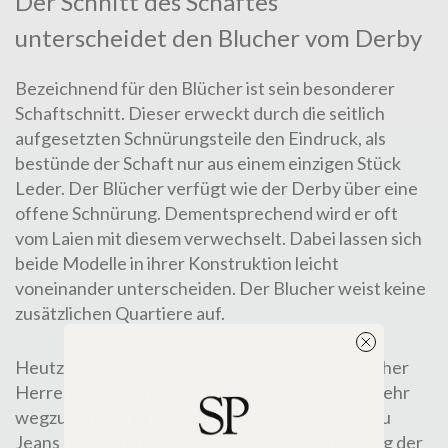
Der Schnitt des Schaftes
unterscheidet den Blucher vom Derby
Bezeichnend für den Blücher ist sein besonderer
Schaftschnitt. Dieser erweckt durch die seitlich
aufgesetzten Schnürungsteile den Ein­druck, als
bestünde der Schaft nur aus einem einzigen Stück
Leder
. Der Blücher verfügt wie der Derby über eine
offene Schnürung. Dem­entsprechend wird er oft
vom Laien mit diesem verwechselt. Dabei lassen sich
beide Modelle in ihrer Konstruk­tion leicht
voneinander unterscheiden. Der Blucher weist keine
zusätzlichen Quartiere auf.
Heutzutage ist der Blucher als sportlich-sachlicher
Herren­halb­schuh aus der Männermode nicht mehr
wegzudenken. Er ist eine perfekte Ergän­zung zu
Jeans und Cordhosen. Für eine Kombi­na­tion mag der