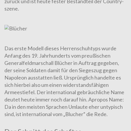
zurück und ist heute fester Be­standteil der Coun­try­
szene.
Das erste Modell dieses
Herrenschuhtyps
wurde
Anfang des 19. Jahr­hunderts vom preußischen
Generalfeldmarschall Blücher in Auftrag gegeben,
der seine Soldaten damit für den Siegeszug ge­gen
Napoleon ausstatten ließ. Ursprünglich handelte es
sich hier­bei also um einen widerstandsfähigen
Armeestiefel. Der in­ter­national gebräuchliche Na­me
deutet heute immer noch da­rauf hin. Apropos Name:
Da in den meisten Sprachen Umlaute eher untypisch
sind, ist international vom „Blucher“ die Rede.