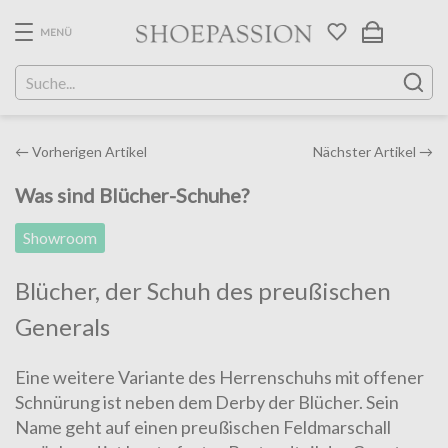
Skip
to
MENÜ
the
content
Post
←
Vorherigen Artikel
Nächster Artikel
→
navigation
Was sind Blücher-Schuhe?
Showroom
Blücher, der Schuh des preußischen
Generals
Eine weitere Variante des Herrenschuhs mit offener
Schnürung ist neben dem
Derby
der Blücher. Sein
Name geht auf einen preußischen Feldmarschall