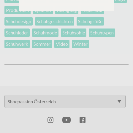
Produktion
Qualität
Reinigung
Reparatur
Schuhdesign
Schuhgeschichten
Schuhgröße
Schuhleder
Schuhmode
Schuhsohle
Schuhtypen
Schuhwerk
Sommer
Video
Winter