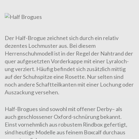
Der Half-Brogue zeichnet sich durch ein relativ
dezentes Loch­muster aus. Bei diesem
Herrenschuhmodell
ist in der Regel der Naht­rand der
quer aufgesetzten Vorderkappe mit einer Ly­ra­loch­
ung ver­ziert. Häufig befin­det sich zusätzlich mittig
auf der Schuhspitze eine Rosette. Nur selten sind
noch andere Schaft­teilkanten mit einer Loch­ung oder
Auszackung versehen.
Half-Brogues sind sowohl mit offener
Derby
– als
auch geschlossener
Ox­ford­
-schnürung bekannt.
Einst vornehmlich aus robustem
Rindbox
gefertigt,
sind heutige Modelle aus feinem
Boxcalf
durchaus