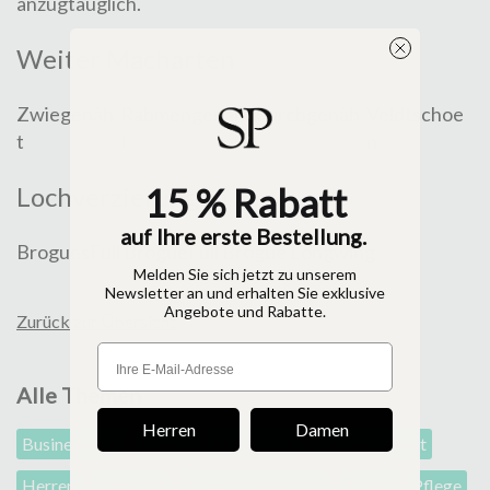
anzugtauglich.
Weiter Macharten
Zwiegenäh
Rahmengenäh
Durchgenäh
Veldtschoe
t
t
t
n
15 % Rabatt
Lochverzierungen
auf Ihre erste Bestellung.
Brogues
Full Brogue
Full Brogue Longwing
Melden Sie sich jetzt zu unserem
Newsletter an und erhalten Sie exklusive
Angebote und Rabatte.
Zurück zur Übersicht
Alle Themen
Herren
Damen
Businesslook
Damen
Dresscode
Fußgesundheit
Herren
Hochzeit
Inside Shoepassion
Outfit
Pflege