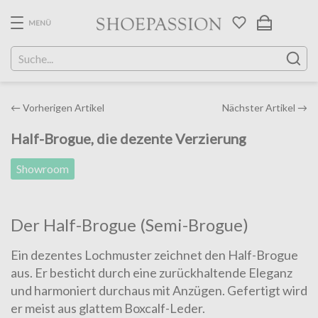
Skip
to
MENÜ
the
content
Post
←
Vorherigen Artikel
Nächster Artikel
→
navigation
Half-Brogue, die dezente Verzierung
Showroom
Der Half-Brogue (Semi-Brogue)
Ein dezentes Loch­mus­ter zeichnet den Half-Brogue
aus. Er besticht durch eine zurückhaltende Eleganz
und harmoniert durchaus mit Anzügen. Gefertigt wird
er meist aus glattem Boxcalf-Leder.