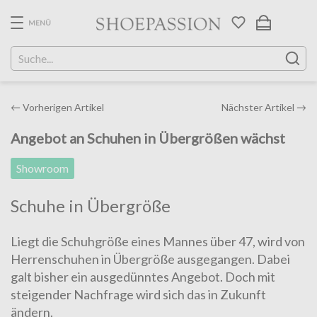
Skip
to
MENÜ
the
content
Post
←
Vorherigen Artikel
Nächster Artikel
→
navigation
Angebot an Schuhen in Übergrößen wächst
Showroom
Schuhe in Übergröße
Liegt die Schuhgröße eines Mannes über 47, wird von
Her­ren­schuhen in Übergröße ausgegangen. Dabei
galt bisher ein aus­ge­dünn­tes Angebot. Doch mit
steigender Nachfrage wird sich das in Zukunft
ändern.