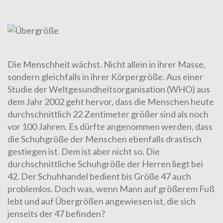
Die Menschheit wächst. Nicht allein in ihrer Masse,
sondern gleich­falls in ihrer Körpergröße. Aus einer
Studie der Welt­ge­sund­heits­or­ga­ni­sa­tion (WHO) aus
dem Jahr 2002 geht hervor, dass die Men­schen heute
durch­schnittlich 22 Zentimeter größer sind als noch
vor 100 Jahren. Es dürfte angenommen werden, dass
die Schuh­grö­ße der Men­schen ebenfalls drastisch
gestiegen ist. Dem ist aber nicht so. Die
durchschnittliche
Schuhgröße
der Herren liegt bei
42. Der Schuh­han­del bedient bis Größe 47 auch
problemlos. Doch was, wenn Mann auf größerem Fuß
lebt und auf Übergrößen angewiesen ist, die sich
jenseits der 47 be­fin­den?