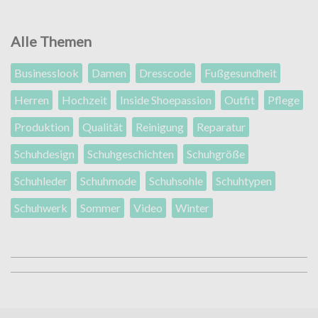
Alle Themen
Businesslook
Damen
Dresscode
Fußgesundheit
Herren
Hochzeit
Inside Shoepassion
Outfit
Pflege
Produktion
Qualität
Reinigung
Reparatur
Schuhdesign
Schuhgeschichten
Schuhgröße
Schuhleder
Schuhmode
Schuhsohle
Schuhtypen
Schuhwerk
Sommer
Video
Winter