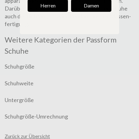
apparates) kön­nen diesen Umstand wett­machen.
Herren
Damen
Darüber hinaus halten
hoch­wer­ti­ge Her­ren­schuhe
auch deutlich länger als ihr Pendant aus der Mas­sen­
fer­ti­gung.
Weitere Kategorien der Passform
Schuhe
Schuhgröße
Schuhweite
Untergröße
Schuhgröße-Umrechnung
Zurück zur Übersicht