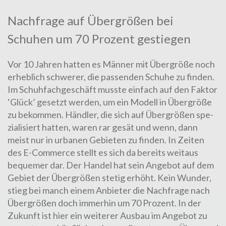
Nachfrage auf Übergrößen bei
Schuhen um 70 Prozent gestiegen
Vor 10 Jahren hatten es Männer mit Übergröße noch
erheblich schwe­rer, die passenden Schuhe zu finden.
Im Schuh­fach­ge­schäft mus­ste einfach auf den Faktor
‘Glück’ gesetzt werden, um ein Modell in Übergröße
zu bekommen. Händler, die sich auf Übergrößen spe­
zia­li­siert hatten, waren rar gesät und wenn, dann
meist nur in urbanen Gebieten zu finden. In Zeiten
des E-Com­merce stellt es sich da bereits weitaus
bequemer dar. Der Han­del hat sein Angebot auf dem
Gebiet der Über­grö­ßen stetig er­höht. Kein Wunder,
stieg bei manch einem An­bie­ter die Nachfrage nach
Übergrößen doch immerhin um 70 Pro­zent. In der
Zukunft ist hier ein weiterer Ausbau im Angebot zu